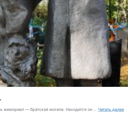
.
Б
ть мемориал — братская могила. Находится он …
Читать далее
м
М
П