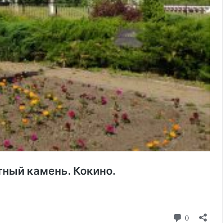
ный камень. Кокино.
ик
коммента
0
шим