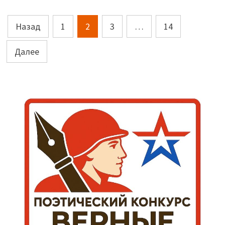
Пагинация
Назад
1
2
3
…
14
записей
Далее