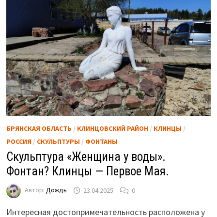
БРЯНСКАЯ ОБЛАСТЬ
/
КЛИНЦОВСКИЙ РАЙОН
/
КЛИНЦЫ
/
РОССИЯ
/
СКУЛЬПТУРЫ
/
ФОНТАНЫ
Скульптура «Женщина у воды».
Фонтан? Клинцы — Первое Мая.
Автор:
Дождь
23.04.2025
0
Интересная достопримечательность расположена у