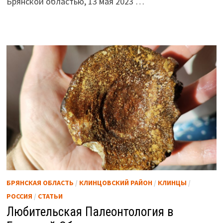
Брянской областью, 13 мая 2023 …
БРЯНСКАЯ ОБЛАСТЬ
/
КЛИНЦОВСКИЙ РАЙОН
/
КЛИНЦЫ
/
РОССИЯ
/
СТАТЬИ
Любительская Палеонтология в