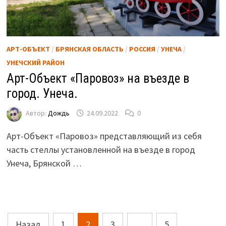
АРТ-ОБЪЕКТ
/
БРЯНСКАЯ ОБЛАСТЬ
/
РОССИЯ
/
УНЕЧА
/
УНЕЧСКИЙ РАЙОН
Арт-Объект «Паровоз» на въезде в
город. Унеча.
Автор:
Дождь
24.09.2022
0
Арт-Объект «Паровоз» представляющий из себя
часть стеллы установленной на въезде в город
Унеча, Брянской …
Пагинация
Назад
1
2
3
…
5