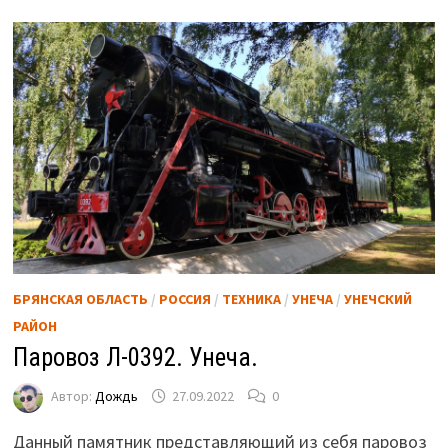
БРЯНСКАЯ ОБЛАСТЬ
/
РОССИЯ
/
ТЕХНИКА
/
УНЕЧА
/
УНЕЧСКИЙ
РАЙОН
Паровоз Л-0392. Унеча.
Автор:
Дождь
27.09.2022
0
Данный памятник представляющий из себя паровоз