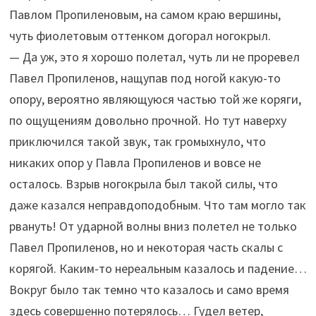
Павлом Пропиленовым, на самом краю вершины,
чуть фиолетовым оттенком догорал ногокрыл.
— Да уж, это я хорошо полетал, чуть ли не проревел
Павел Пропиленов, нащупав под ногой какую-то
опору, вероятно являющуюся частью той же коряги,
по ощущениям довольно прочной. Но тут наверху
приключился такой звук, так громыхнуло, что
никаких опор у Павла Пропиленов и вовсе не
осталось. Взрыв ногокрыла был такой силы, что
даже казался неправдоподобным. Что там могло так
рвануть! От ударной волны вниз полетел не только
Павел Пропиленов, но и некоторая часть скалы с
корягой. Каким-то нереальным казалось и падение…
Вокруг было так темно что казалось и само время
здесь совершенно потерялось… Гудел ветер,