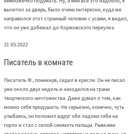
немножечко подумать. Ну, а мне все это надоело, я
вылетел за дверь, было очень интересно, куда же
направился этот странный человек с усами, я видел,
что он уже добежал до Коржовского переулка.
21.05.2022
Писатель в комнате
Писатель Ф., поникнув, сидел в кресле. Он не писал
уже около двух недель и находился на грани
творческого ничтожества. Даже думал о том, как
можно себя придушить. Не серьёзно, конечно, чуть
улыбаясь, он положил вдруг обе ладони себе на
горло и стал с силой сжимать пальцы. Рывками
хватал воздух, кряхтел, напрягая не только руки, но