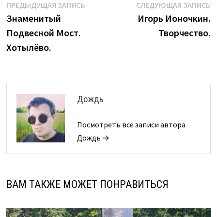
Навигация
Предыдущая
С
ПРЕДЫДУЩАЯ ЗАПИСЬ
СЛЕДУЮЩАЯ ЗАПИСЬ
запись:
з
Знаменитый
Игорь Ионочкин.
по
Подвесной Мост.
Творчество.
записям
Хотылёво.
Дождь
Посмотреть все записи автора
Дождь →
ВАМ ТАКЖЕ МОЖЕТ ПОНРАВИТЬСЯ