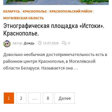
БЕЛАРУСЬ
/
КРАСНОПОЛЬЕ
/
КРАСНОПОЛЬСКИЙ РАЙОН
/
МОГИЛЕВСКАЯ ОБЛАСТЬ
Этнографическая площадка «Истоки».
Краснополье.
Автор:
Дождь
15.07.2026
0
Довольно необычная достопримечательность есть в
районном центре Краснополья, в Могилёвской
области Беларуси. Называется она …
Пагинация
1
2
…
8
Далее
записей