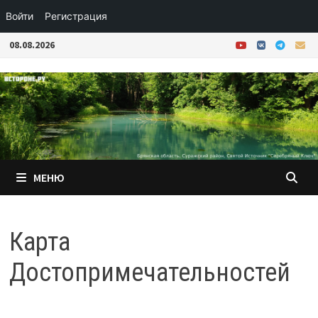
Войти
Регистрация
Перейти
08.08.2026
к
содержимому
МЕНЮ
Карта
Достопримечательностей