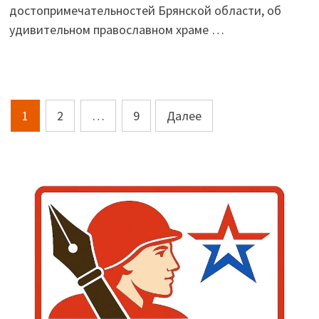
достопримечательностей Брянской области, об
удивительном православном храме …
Пагинация
1
2
…
9
Далее
записей