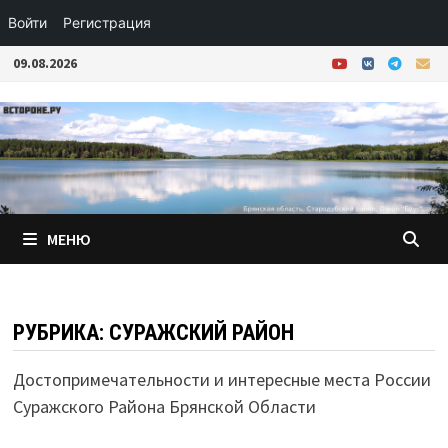
Войти
Регистрация
Перейти
09.08.2026
к
содержимому
МЕНЮ
РУБРИКА:
СУРАЖСКИЙ РАЙОН
Достопримечательности и интересные места России
Суражского Района Брянской Области