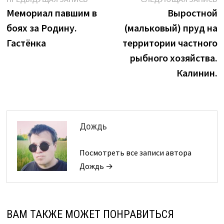
Навигация
запись:
з
Мемориал павшим в
Выростной
по
боях за Родину.
(мальковый) пруд на
записям
Гастёнка
территории частного
рыбного хозяйства.
Калинин.
Дождь
Посмотреть все записи автора
Дождь →
ВАМ ТАКЖЕ МОЖЕТ ПОНРАВИТЬСЯ