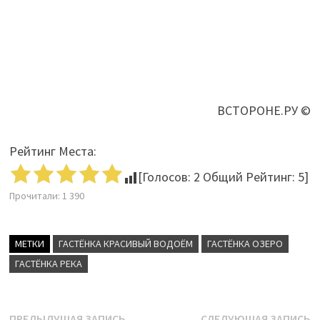
ВСТОРОНЕ.РУ ©
Рейтинг Места:
[Голосов:
2
Общий Рейтинг:
5
]
Прочитали:
1 390
МЕТКИ
ГАСТЁНКА КРАСИВЫЙ ВОДОЁМ
ГАСТЁНКА ОЗЕРО
ГАСТЁНКА РЕКА
Предыдущая
С
ПРЕДЫДУЩАЯ ЗАПИСЬ
СЛЕДУЮЩАЯ ЗАПИСЬ