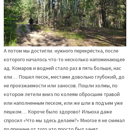
А потом мы достигли. нужного перекрёстка, после
которого началось что-то несколько напоминающее
ад. Комаров и водней стало раз в пять больше, нас
ели… Пошел песок, местами довольно глубокий, до
не проезжаемости или заносов. Пошли холмы, по
котором летели вниз по колеям обросшим травой
или наполненным песком, или же шли в подъем уже
пешком… Короче было здорово! Ильюха даже
спросил «Что мы здесь делаем?» Многое я не снимал
по причине от того что просто был занят