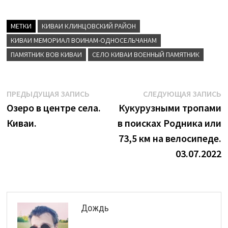
МЕТКИ
КИВАИ КЛИНЦОВСКИЙ РАЙОН
КИВАИ МЕМОРИАЛ ВОИНАМ-ОДНОСЕЛЬЧАНАМ
ПАМЯТНИК ВОВ КИВАИ
СЕЛО КИВАИ ВОЕННЫЙ ПАМЯТНИК
Навигация
Предыдущая
С
ПРЕДЫДУЩАЯ ЗАПИСЬ
СЛЕДУЮЩАЯ ЗАПИСЬ
запись:
з
Озеро в центре села.
Кукурузными тропами
по
Киваи.
в поисках Родника или
записям
73,5 км на велосипеде.
03.07.2022
Дождь