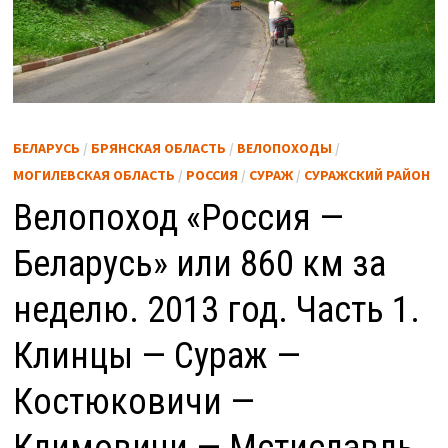
БЕЛАРУСЬ
/
БРЯНСКАЯ ОБЛАСТЬ
/
ВЕЛОПОХОДЫ
/
МОГИЛЕВСКАЯ ОБЛАСТЬ
/
РОССИЯ
/
СУРАЖ
/
СУРАЖСКИЙ РАЙОН
Велопоход «Россия —
Беларусь» или 860 км за
неделю. 2013 год. Часть 1.
Клинцы — Сураж —
Костюковичи —
Климовичи — Мстиславль