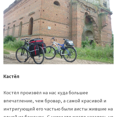
Кастёл
Костёл произвёл на нас куда большее
впечатление, чем бровар, а самой красивой и
интригующей его частью были аисты жившие на
одной из башенок.. С ними это место казалось не