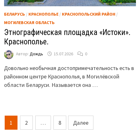
БЕЛАРУСЬ
/
КРАСНОПОЛЬЕ
/
КРАСНОПОЛЬСКИЙ РАЙОН
/
МОГИЛЕВСКАЯ ОБЛАСТЬ
Этнографическая площадка «Истоки».
Краснополье.
Автор:
Дождь
15.07.2026
0
Довольно необычная достопримечательность есть в
районном центре Краснополья, в Могилёвской
области Беларуси. Называется она …
Пагинация
1
2
…
8
Далее
записей