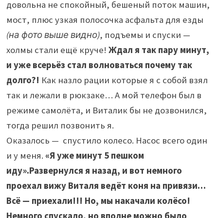
довольна не спокойный, бешеный поток машин,
мост, плюс узкая полосочка асфальта для езды
(на фото выше видно)
, подъемы и спуски —
холмы стали ещё круче!
Ждал я так пару минут,
и уже всерьёз стал волноваться почему так
долго?!
Как назло рации которые я с собой взял
так и лежали в рюкзаке… А мой телефон был в
режиме самолёта, и Виталик бы не дозвонился,
тогда решил позвонить я.
Оказалось — спустило колесо. Насос всего один
и у меня.
«Я уже минут 5 пешком
иду».
Развернулся я назад, и вот немного
проехал вижу Виталя ведёт коня на привязи…
Всё — приехали!!!
Но, мы накачали колёсо!
Немного спускало, но вполне можно было