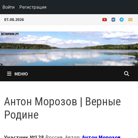
Войти
Регистрация
Перейти
07.08.2026
к
содержимому
МЕНЮ
Антон Морозов | Верные
Родине
Участник №128
Россия. Автор:
Антон Морозов