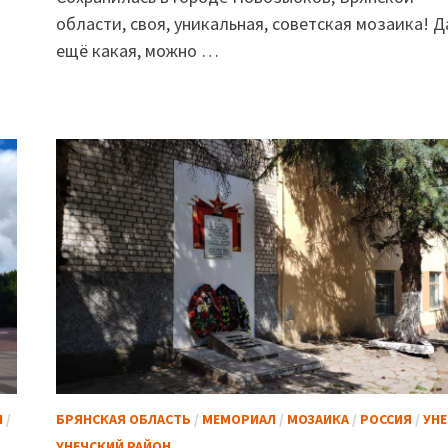
области, своя, уникальная, советская мозаика! Д
ещё какая, можно …
Л
/
БРЯНСКАЯ ОБЛАСТЬ
/
МЕМОРИАЛ
/
МОЗАИКА
/
РОССИЯ
/
УНЕ
УНЕЧСКИЙ РАЙОН