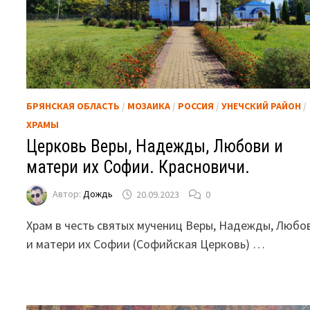
БРЯНСКАЯ ОБЛАСТЬ
/
МОЗАИКА
/
РОССИЯ
/
УНЕЧСКИЙ РАЙОН
/
ХРАМЫ
Церковь Веры, Надежды, Любови и
матери их Софии. Красновичи.
Автор:
Дождь
20.09.2023
0
Храм в честь святых мучениц Веры, Надежды, Любо
и матери их Софии (Софийская Церковь) …