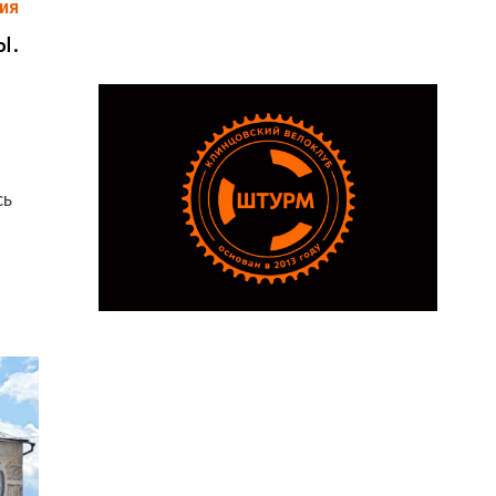
ИЯ
ы.
сь