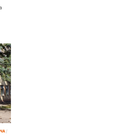
а
ЧА
/