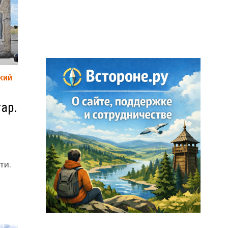
КИЙ
ар.
ти.