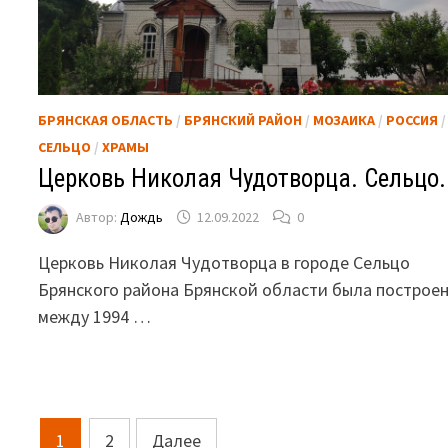
БРЯНСКАЯ ОБЛАСТЬ
/
БРЯНСКИЙ РАЙОН
/
МОЗАИКА
/
РОССИЯ
/
СЕЛЬЦО
/
ХРАМЫ
Церковь Николая Чудотворца. Сельцо.
Автор:
Дождь
12.09.2022
0
Церковь Николая Чудотворца в городе Сельцо
Брянского района Брянской области была построе
между 1994 …
Пагинация
1
2
Далее