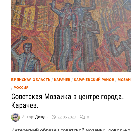
БРЯНСКАЯ ОБЛАСТЬ
/
КАРАЧЕВ
/
КАРАЧЕВСКИЙ РАЙОН
/
МОЗАИ
/
РОССИЯ
Советская Мозаика в центре города.
Карачев.
Автор:
Дождь
22.06.2023
0
Интересный образец советской мозаики, довольно