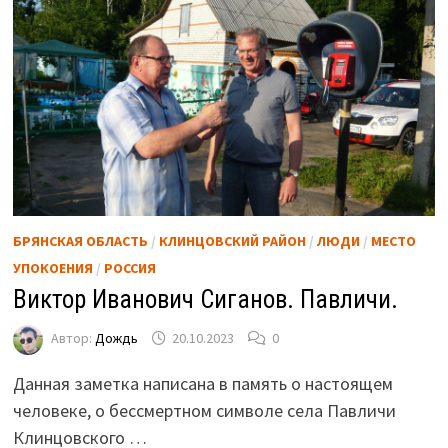
БРЯНСКАЯ ОБЛАСТЬ
/
КЛИНЦОВСКИЙ РАЙОН
/
ЛЮДИ
/
МЕСТО
УПОКОЕНИЯ
/
РОССИЯ
Виктор Иванович Сиганов. Павличи.
Автор:
Дождь
20.10.2023
0
Данная заметка написана в память о настоящем
человеке, о бессмертном символе села Павличи
Клинцовского …