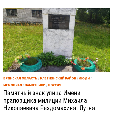
БРЯНСКАЯ ОБЛАСТЬ
/
КЛЕТНЯНСКИЙ РАЙОН
/
ЛЮДИ
/
МЕМОРИАЛ
/
ПАМЯТНИКИ
/
РОССИЯ
Памятный знак улица Имени
прапорщика милиции Михаила
Николаевича Раздомахина. Лутна.