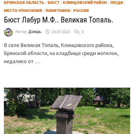
БРЯНСКАЯ ОБЛАСТЬ
/
БЮСТ
/
КЛИНЦОВСКИЙ РАЙОН
/
ЛЮДИ
/
МЕСТО УПОКОЕНИЯ
/
ПАМЯТНИКИ
/
РОССИЯ
Бюст Лабур М.Ф.. Великая Топаль.
Автор:
Дождь
19.07.2023
0
В селе Великая Топаль, Клинцовского района,
Брянской области, на кладбище среди могилок,
недалеко от …