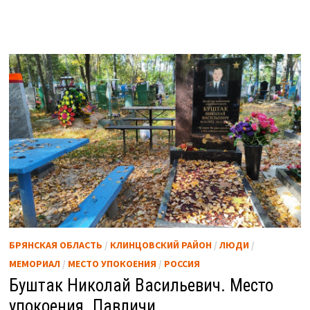
БРЯНСКАЯ ОБЛАСТЬ
/
КЛИНЦОВСКИЙ РАЙОН
/
ЛЮДИ
/
МЕМОРИАЛ
/
МЕСТО УПОКОЕНИЯ
/
РОССИЯ
Буштак Николай Васильевич. Место
упокоения. Павличи.