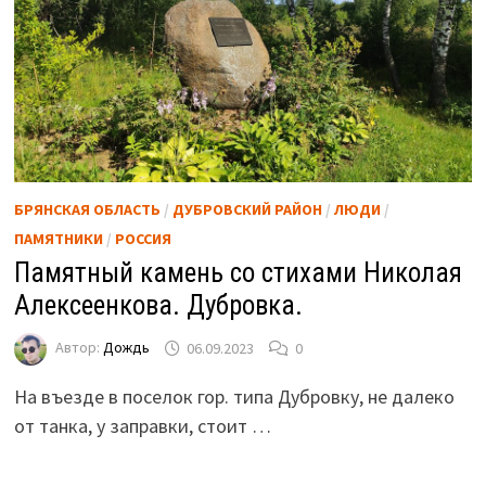
БРЯНСКАЯ ОБЛАСТЬ
/
ДУБРОВСКИЙ РАЙОН
/
ЛЮДИ
/
ПАМЯТНИКИ
/
РОССИЯ
Памятный камень со стихами Николая
Алексеенкова. Дубровка.
Автор:
Дождь
06.09.2023
0
На въезде в поселок гор. типа Дубровку, не далеко
от танка, у заправки, стоит …