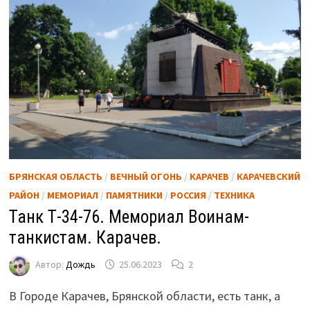
БРЯНСКАЯ ОБЛАСТЬ
/
ВЕЧНЫЙ ОГОНЬ
/
КАРАЧЕВ
/
КАРАЧЕВСКИЙ
РАЙОН
/
МЕМОРИАЛ
/
ПАМЯТНИКИ
/
РОССИЯ
/
ТЕХНИКА
Танк Т-34-76. Мемориал Воинам-
танкистам. Карачев.
Автор:
Дождь
25.06.2023
2
В Городе Карачев, Брянской области, есть танк, а