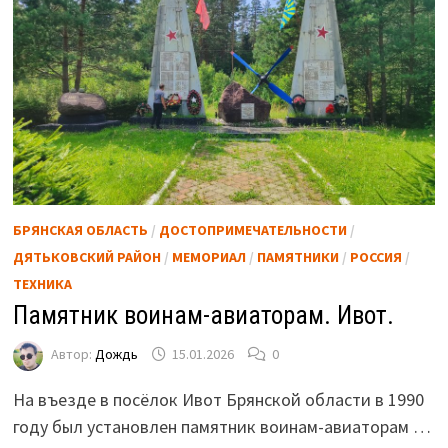
БРЯНСКАЯ ОБЛАСТЬ
/
ДОСТОПРИМЕЧАТЕЛЬНОСТИ
/
ДЯТЬКОВСКИЙ РАЙОН
/
МЕМОРИАЛ
/
ПАМЯТНИКИ
/
РОССИЯ
/
ТЕХНИКА
Памятник воинам-авиаторам. Ивот.
Автор:
Дождь
15.01.2026
0
На въезде в посёлок Ивот Брянской области в 1990
году был установлен памятник воинам-авиаторам …