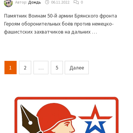
Автор:
Дождь
06.11.2022
0
Памятник Воинам 50-й армии Брянского фронта
Героям оборонительных боёв против немецко-
фашистских захватчиков на дальних …
Пагинация
1
2
…
5
Далее
записей