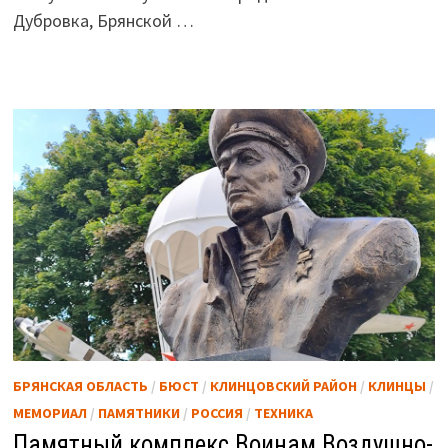
Дубровка, Брянской …
БРЯНСКАЯ ОБЛАСТЬ
/
БЮСТ
/
КЛИНЦОВСКИЙ РАЙОН
/
КЛИНЦЫ
/
МЕМОРИАЛ
/
ПАМЯТНИКИ
/
РОССИЯ
/
ТЕХНИКА
Памятный комплекс Воинам Воздушно-