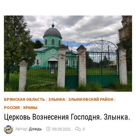
БРЯНСКАЯ ОБЛАСТЬ
/
ЗЛЫНКА
/
ЗЛЫНКОВСКИЙ РАЙОН
/
РОССИЯ
/
ХРАМЫ
Церковь Вознесения Господня. Злынка.
Автор:
Дождь
09.09.2021
0