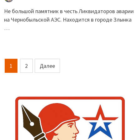
Не большой памятник в честь Ликвидаторов аварии
на Чернобыльской АЭС. Находится в городе Злынка
…
Пагинация
1
2
Далее
записей