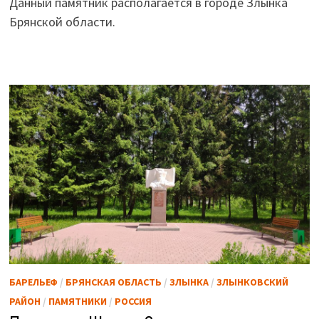
Данный памятник располагается в городе Злынка
Брянской области.
БАРЕЛЬЕФ
/
БРЯНСКАЯ ОБЛАСТЬ
/
ЗЛЫНКА
/
ЗЛЫНКОВСКИЙ
РАЙОН
/
ПАМЯТНИКИ
/
РОССИЯ