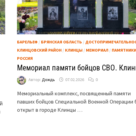
БАРЕЛЬЕФ
/
БРЯНСКАЯ ОБЛАСТЬ
/
ДОСТОПРИМЕЧАТЕЛЬНО
КЛИНЦОВСКИЙ РАЙОН
/
КЛИНЦЫ
/
МЕМОРИАЛ
/
ПАМЯТНИК
РОССИЯ
Мемориал памяти бойцов СВО. Клин
Автор:
Дождь
07.02.2026
0
Мемориальный комплекс, посвященный памяти
павших бойцов Специальной Военной Операции 
ой
открыт в городе Клинцы …
м