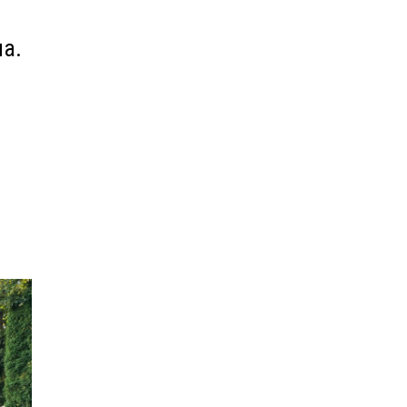
ча.
в