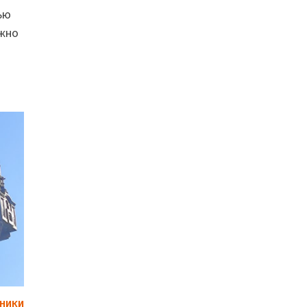
ью
ожно
НИКИ