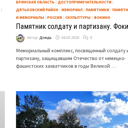
БРЯНСКАЯ ОБЛАСТЬ
/
ДОСТОПРИМЕЧАТЕЛЬНОСТИ
/
Ы
/
ДЯТЬКОВСКИЙ РАЙОН
/
МЕМОРИАЛ
/
ПАМЯТНИКИ
/
ПАМЯТН
И МЕМОРИАЛЫ
/
РОССИЯ
/
СКУЛЬПТУРЫ
/
ФОКИНО
Памятник солдату и партизану. Фоки
Автор:
Дождь
04.03.2026
0
Мемориальный комплекс, посвященный солдату 
партизану, защищавшим Отечество от немецко-
фашистских захватчиков в годы Великой …