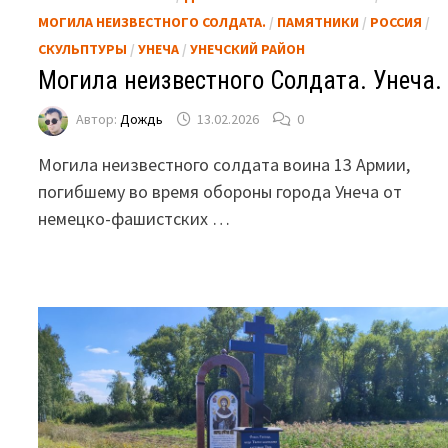
МОГИЛА НЕИЗВЕСТНОГО СОЛДАТА.
/
ПАМЯТНИКИ
/
РОССИЯ
/
СКУЛЬПТУРЫ
/
УНЕЧА
/
УНЕЧСКИЙ РАЙОН
Могила неизвестного Солдата. Унеча.
Автор:
Дождь
13.02.2026
0
Могила неизвестного солдата воина 13 Армии,
погибшему во время обороны города Унеча от
немецко-фашистских …