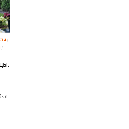
СТИ
/
И
/
цы.
был