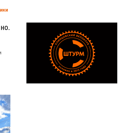
ИКИ
но.
и