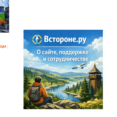
НЦЫ
/