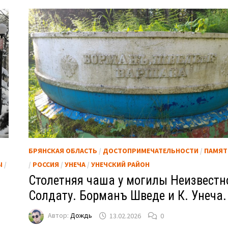
БРЯНСКАЯ ОБЛАСТЬ
/
ДОСТОПРИМЕЧАТЕЛЬНОСТИ
/
ПАМЯТ
Ы
/
/
РОССИЯ
/
УНЕЧА
/
УНЕЧСКИЙ РАЙОН
Столетняя чаша у могилы Неизвестн
.
Солдату. Борманъ Шведе и К. Унеча.
Автор:
Дождь
13.02.2026
0