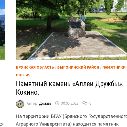
БРЯНСКАЯ ОБЛАСТЬ
/
ВЫГОНИЧСКИЙ РАЙОН
/
ПАМЯТНИКИ
РОССИЯ
Памятный камень «Аллеи Дружбы».
Кокино.
Автор:
Дождь
30.05.2023
0
На территории БГАУ (Брянского Государственног
ся
Аграрного Университета) находится памятник