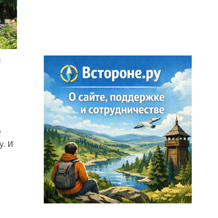
/
о
у. И