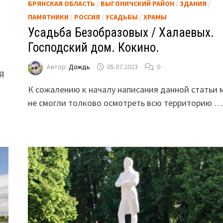
БРЯНСКАЯ ОБЛАСТЬ
/
ВЫГОНИЧСКИЙ РАЙОН
/
ЗДАНИЯ
/
ПАМЯТНИКИ
/
РОССИЯ
/
УСАДЬБЫ
/
ХРАМЫ
Усадьба Безобразовых / Халаевых.
Господский дом. Кокино.
Автор:
Дождь
05.07.2023
0
«Я
К сожалению к началу написания данной статьи 
не смогли толково осмотреть всю территорию …