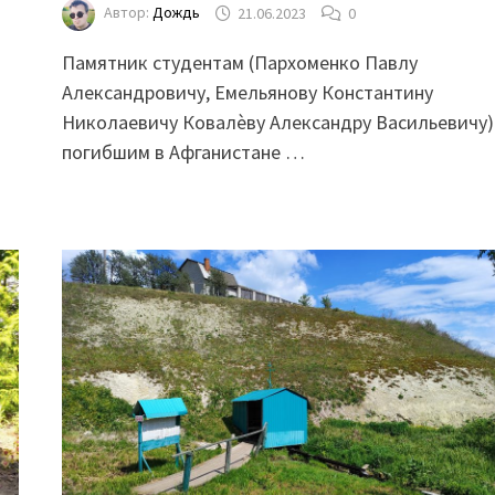
Автор:
Дождь
21.06.2023
0
а
Памятник студентам (Пархоменко Павлу
Александровичу, Емельянову Константину
Николаевичу Ковалѐву Александру Васильевичу)
погибшим в Афганистане …