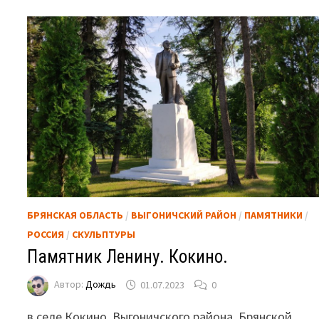
БРЯНСКАЯ ОБЛАСТЬ
/
ВЫГОНИЧСКИЙ РАЙОН
/
ПАМЯТНИКИ
/
РОССИЯ
/
СКУЛЬПТУРЫ
Памятник Ленину. Кокино.
Автор:
Дождь
01.07.2023
0
в селе Кокино, Выгоничского района, Брянской