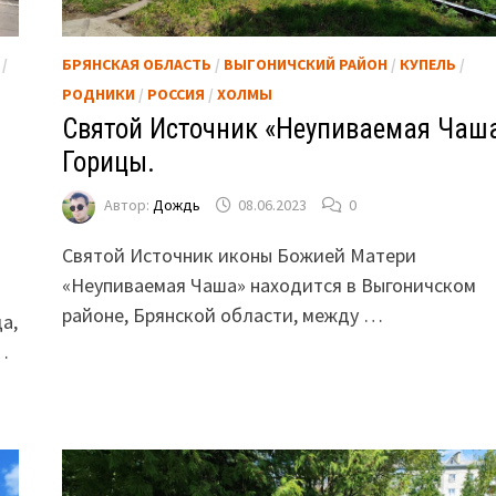
/
БРЯНСКАЯ ОБЛАСТЬ
/
ВЫГОНИЧСКИЙ РАЙОН
/
КУПЕЛЬ
/
РОДНИКИ
/
РОССИЯ
/
ХОЛМЫ
Святой Источник «Неупиваемая Чаша
Горицы.
Автор:
Дождь
08.06.2023
0
Святой Источник иконы Божией Матери
«Неупиваемая Чаша» находится в Выгоничском
районе, Брянской области, между …
а,
…