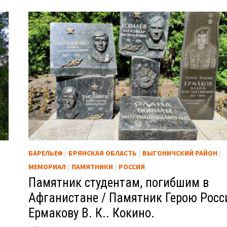
БАРЕЛЬЕФ
/
БРЯНСКАЯ ОБЛАСТЬ
/
ВЫГОНИЧСКИЙ РАЙОН
/
МЕМОРИАЛ
/
ПАМЯТНИКИ
/
РОССИЯ
Памятник студентам, погибшим в
Афганистане / Памятник Герою Росс
Ермакову В. К.. Кокино.