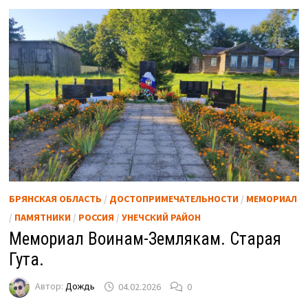
БРЯНСКАЯ ОБЛАСТЬ
/
ДОСТОПРИМЕЧАТЕЛЬНОСТИ
/
МЕМОРИАЛ
/
ПАМЯТНИКИ
/
РОССИЯ
/
УНЕЧСКИЙ РАЙОН
Мемориал Воинам-Землякам. Старая
Гута.
Автор:
Дождь
04.02.2026
0