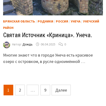
БРЯНСКАЯ ОБЛАСТЬ
/
РОДНИКИ
/
РОССИЯ
/
УНЕЧА
/
УНЕЧСКИЙ
РАЙОН
Святая Источник «Криница». Унеча.
Автор:
Дождь
06.04.2025
0
Многие знают что в городе Унеча есть красивое
озеро с островком, в русле одноимённой …
Пагинация
1
2
…
9
Далее
записей