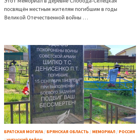
Этот Мемориал в деревне Слобода-Селецкая
посвящён местным жителям погибшим в годы
Великой Отечественной войны …
БРАТСКАЯ МОГИЛА
/
БРЯНСКАЯ ОБЛАСТЬ
/
МЕМОРИАЛ
/
РОССИЯ
/
УНЕЧСКИЙ РАЙОН