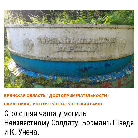
БРЯНСКАЯ ОБЛАСТЬ
/
ДОСТОПРИМЕЧАТЕЛЬНОСТИ
/
ПАМЯТНИКИ
/
РОССИЯ
/
УНЕЧА
/
УНЕЧСКИЙ РАЙОН
Столетняя чаша у могилы
Неизвестному Солдату. Борманъ Шведе
и К. Унеча.