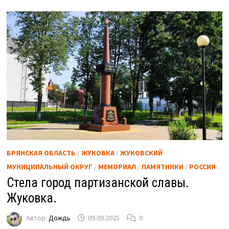
БРЯНСКАЯ ОБЛАСТЬ
/
ЖУКОВКА
/
ЖУКОВСКИЙ
МУНИЦИПАЛЬНЫЙ ОКРУГ
/
МЕМОРИАЛ
/
ПАМЯТНИКИ
/
РОССИЯ
Стела город партизанской славы.
Жуковка.
Автор:
Дождь
09.09.2025
0