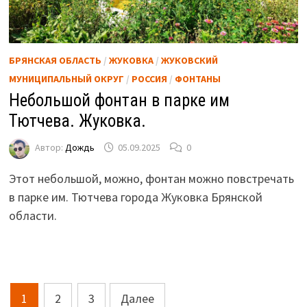
БРЯНСКАЯ ОБЛАСТЬ
/
ЖУКОВКА
/
ЖУКОВСКИЙ
МУНИЦИПАЛЬНЫЙ ОКРУГ
/
РОССИЯ
/
ФОНТАНЫ
Небольшой фонтан в парке им
Тютчева. Жуковка.
Автор:
Дождь
05.09.2025
0
Этот небольшой, можно, фонтан можно повстречать
в парке им. Тютчева города Жуковка Брянской
области.
Пагинация
1
2
3
Далее