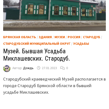
БРЯНСКАЯ ОБЛАСТЬ
/
ЗДАНИЯ
/
МУЗЕИ
/
РОССИЯ
/
СТАРОДУБ
/
СТАРОДУБСКИЙ МУНИЦИПАЛЬНЫЙ ОКРУГ
/
УСАДЬБЫ
Музей. Бывшая Усадьба
Миклашевских. Стародуб.
Автор:
Дождь
27.01.2023
0
Стародубский краеведческий Музей располагается в
городе Стародуб Брянской области в бывшей
усадьбе Миклашевских.