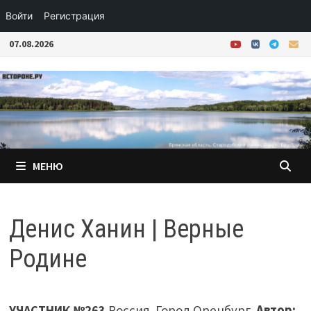
Войти
Регистрация
Перейти
07.08.2026
к
содержимому
МЕНЮ
Денис Ханин | Верные
Родине
УЧАСТНИК №263
Россия. Город Оренбург.
Автор: