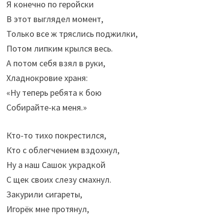
Я конечно по геройски
В этот выглядел момент,
Только все ж тряслись поджилки,
Потом липким крылся весь.
А потом себя взял в руки,
Хладнокровие храня:
«Ну теперь ребята к бою
Собирайте-ка меня.»
Кто-то тихо покрестился,
Кто с облегчением вздохнул,
Ну а наш Сашок украдкой
С щек своих слезу смахнул.
Закурили сигареты,
Игорёк мне протянул,