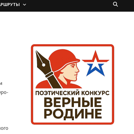
АРШРУТЫ
м
еро-
ного