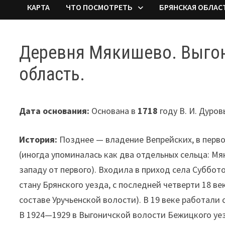
КАРТА
ЧТО ПОСМОТРЕТЬ
БРЯНСКАЯ ОБЛАС
Деревня Мякишево. Выгон
область.
Дата основания:
Основана в
1718
году В. И. Дуро
История:
Позднее — владение Вепрейских, в перв
(иногда упоминалась как два отдельных сельца: М
западу от первого). Входила в приход села Суббо
стану Брянского уезда, с последней четверти 18 ве
составе Уручьенской волости). В 19 веке работали
В 1924—1929 в Выгоничской волости Бежицкого уезд