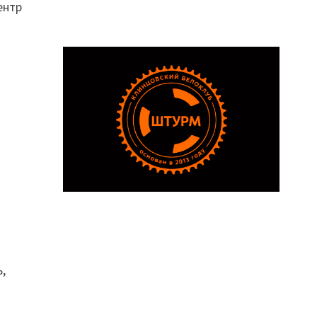
ентр
,