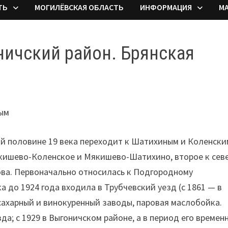
ТЬ
МОГИЛЁВСКАЯ ОБЛАСТЬ
ИНФОРМАЦИЯ
М
ичский район. Брянская
вым
ой половине 19 века переходит к Шатихиным и Коленски
якишево-Коленское и Мякишево-Шатихино, второе к сев
това. Первоначально относилась к Подгородному
ка до 1924 года входила в Трубчевский уезд (с 1861 — в
 сахарный и винокуренный заводы, паровая маслобойка.
а; с 1929 в Выгоничском районе, а в период его времен