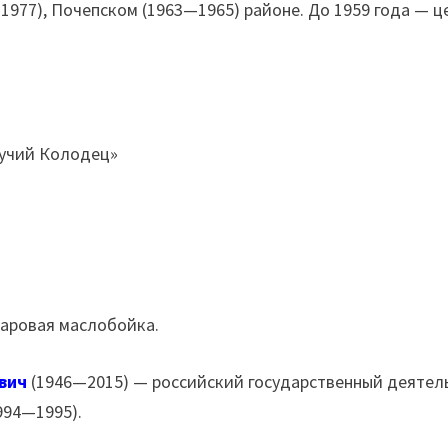
977), Почепском (1963—1965) районе. До 1959 года — ц
учий Колодец»
Паровая маслобойка.
вич
(1946—2015) — российский государственный деятель
994—1995).