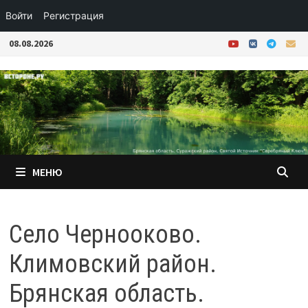
Войти
Регистрация
Перейти
08.08.2026
к
содержимому
МЕНЮ
Село Чернооково.
Климовский район.
Брянская область.