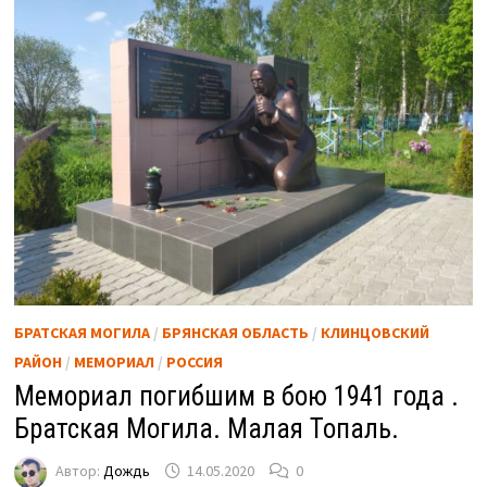
БРАТСКАЯ МОГИЛА
/
БРЯНСКАЯ ОБЛАСТЬ
/
КЛИНЦОВСКИЙ
РАЙОН
/
МЕМОРИАЛ
/
РОССИЯ
Мемориал погибшим в бою 1941 года .
Братская Могила. Малая Топаль.
Автор:
Дождь
14.05.2020
0