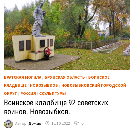
БРАТСКАЯ МОГИЛА
/
БРЯНСКАЯ ОБЛАСТЬ
/
ВОИНСКОЕ
КЛАДБИЩЕ
/
НОВОЗЫБКОВ
/
НОВОЗЫБКОВСКИЙ ГОРОДСКОЙ
ОКРУГ
/
РОССИЯ
/
СКУЛЬПТУРЫ
Воинское кладбище 92 советских
воинов. Новозыбков.
Автор:
Дождь
12.10.2022
0