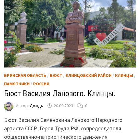
БРЯНСКАЯ ОБЛАСТЬ
/
БЮСТ
/
КЛИНЦОВСКИЙ РАЙОН
/
КЛИНЦЫ
/
ПАМЯТНИКИ
/
РОССИЯ
Бюст Василия Ланового. Клинцы.
Автор:
Дождь
20.09.2023
0
Бюст Василия Семёновича Ланового Народного
артиста СССР, Героя Труда РФ, сопредседателя
общественно-патриотического движения