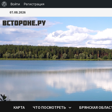
О
Войти
Регистрация
Перейти
WordPress
07.08.2026
к
содержимому
КАРТА
ЧТО ПОСМОТРЕТЬ
БРЯНСКАЯ ОБЛАС