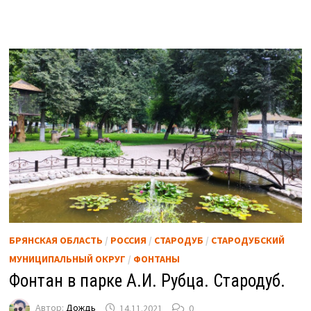
БРЯНСКАЯ ОБЛАСТЬ
/
РОССИЯ
/
СТАРОДУБ
/
СТАРОДУБСКИЙ
МУНИЦИПАЛЬНЫЙ ОКРУГ
/
ФОНТАНЫ
Фонтан в парке А.И. Рубца. Стародуб.
Автор:
Дождь
14.11.2021
0