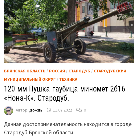
БРЯНСКАЯ ОБЛАСТЬ
/
РОССИЯ
/
СТАРОДУБ
/
СТАРОДУБСКИЙ
МУНИЦИПАЛЬНЫЙ ОКРУГ
/
ТЕХНИКА
120-мм Пушка-гаубица-миномет 2б16
«Нона-К». Стародуб.
Автор:
Дождь
11.07.2022
0
Данная достопримечательность находится в городе
Стародуб Брянской области.