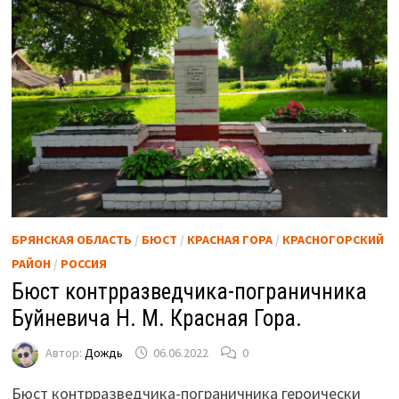
БРЯНСКАЯ ОБЛАСТЬ
/
БЮСТ
/
КРАСНАЯ ГОРА
/
КРАСНОГОРСКИЙ
РАЙОН
/
РОССИЯ
Бюст контрразведчика-пограничника
Буйневича Н. М. Красная Гора.
Автор:
Дождь
06.06.2022
0
Бюст контрразведчика-пограничника героически