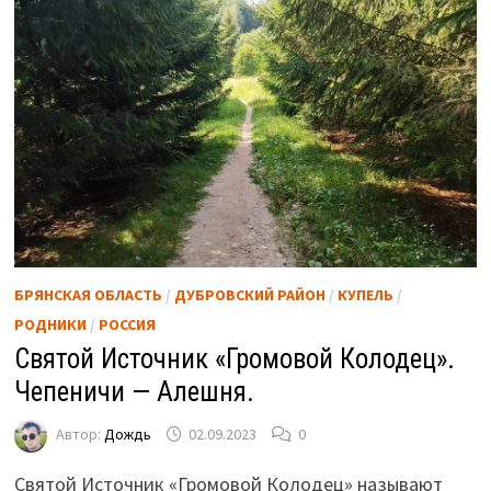
БРЯНСКАЯ ОБЛАСТЬ
/
ДУБРОВСКИЙ РАЙОН
/
КУПЕЛЬ
/
РОДНИКИ
/
РОССИЯ
Святой Источник «Громовой Колодец».
Чепеничи — Алешня.
Автор:
Дождь
02.09.2023
0
Святой Источник «Громовой Колодец» называют