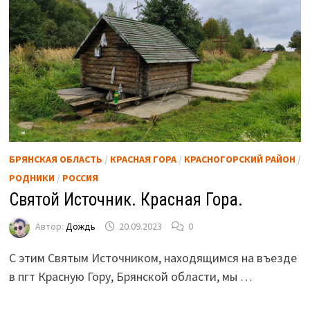
БРЯНСКАЯ ОБЛАСТЬ
/
КРАСНАЯ ГОРА
/
КРАСНОГОРСКИЙ РАЙОН
/
РОДНИКИ
/
РОССИЯ
Святой Источник. Красная Гора.
Автор:
Дождь
20.09.2023
0
С этим Святым Источником, находящимся на въезде
в пгт Красную Гору, Брянской области, мы …