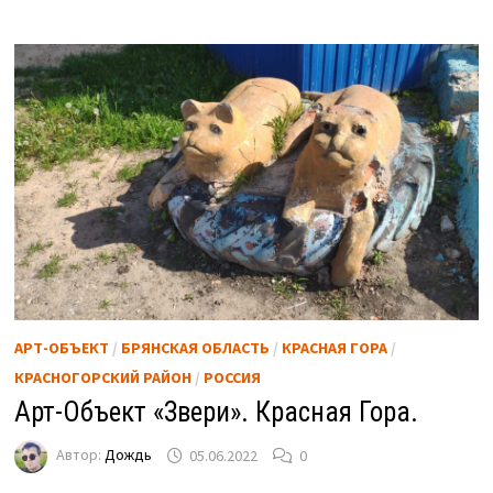
АРТ-ОБЪЕКТ
/
БРЯНСКАЯ ОБЛАСТЬ
/
КРАСНАЯ ГОРА
/
КРАСНОГОРСКИЙ РАЙОН
/
РОССИЯ
Арт-Объект «Звери». Красная Гора.
Автор:
Дождь
05.06.2022
0