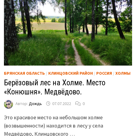
БРЯНСКАЯ ОБЛАСТЬ
/
КЛИНЦОВСКИЙ РАЙОН
/
РОССИЯ
/
ХОЛМЫ
Берёзовый лес на Холме. Место
«Конюшня». Медвёдово.
Автор:
Дождь
07.07.2022
0
Это красивое место на небольшом холме
(возвышенности) находится в лесу у села
Медвёдово, Клинцовского …