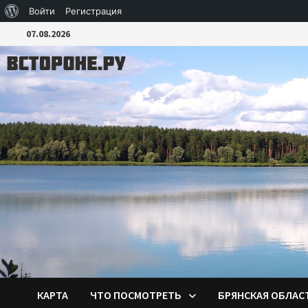
О
Войти
Регистрация
Перейти
WordPress
07.08.2026
к
содержимому
КАРТА
ЧТО ПОСМОТРЕТЬ
БРЯНСКАЯ ОБЛАС