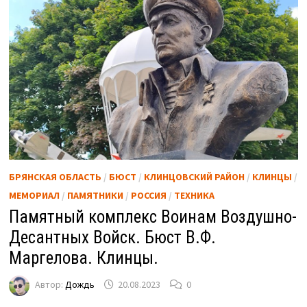
БРЯНСКАЯ ОБЛАСТЬ
/
БЮСТ
/
КЛИНЦОВСКИЙ РАЙОН
/
КЛИНЦЫ
/
МЕМОРИАЛ
/
ПАМЯТНИКИ
/
РОССИЯ
/
ТЕХНИКА
Памятный комплекс Воинам Воздушно-
Десантных Войск. Бюст В.Ф.
Маргелова. Клинцы.
Автор:
Дождь
20.08.2023
0