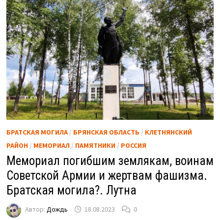
БРАТСКАЯ МОГИЛА
/
БРЯНСКАЯ ОБЛАСТЬ
/
КЛЕТНЯНСКИЙ
РАЙОН
/
МЕМОРИАЛ
/
ПАМЯТНИКИ
/
РОССИЯ
Мемориал погибшим землякам, воинам
Советской Армии и жертвам фашизма.
Братская могила?. Лутна
Автор:
Дождь
18.08.2023
0