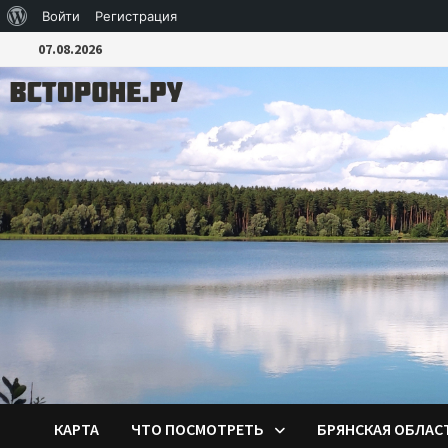
О
Войти
Регистрация
Перейти
WordPress
07.08.2026
к
содержимому
КАРТА
ЧТО ПОСМОТРЕТЬ
БРЯНСКАЯ ОБЛАС