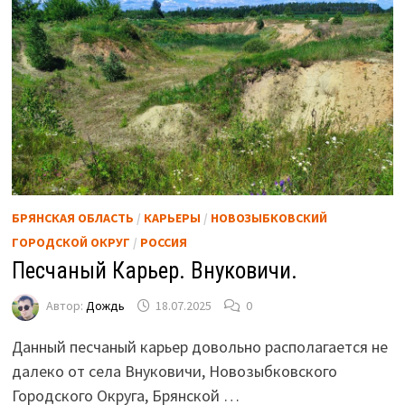
БРЯНСКАЯ ОБЛАСТЬ
/
КАРЬЕРЫ
/
НОВОЗЫБКОВСКИЙ
ГОРОДСКОЙ ОКРУГ
/
РОССИЯ
Песчаный Карьер. Внуковичи.
Автор:
Дождь
18.07.2025
0
Данный песчаный карьер довольно располагается не
далеко от села Внуковичи, Новозыбковского
Городского Округа, Брянской …