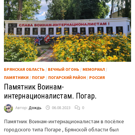
БРЯНСКАЯ ОБЛАСТЬ
/
ВЕЧНЫЙ ОГОНЬ
/
МЕМОРИАЛ
/
ПАМЯТНИКИ
/
ПОГАР
/
ПОГАРСКИЙ РАЙОН
/
РОССИЯ
Памятник Воинам-
интернационалистам. Погар.
Автор:
Дождь
06.08.2023
0
Памятник Воинам-интернационалистам в посёлке
городского типа Погаре , Брянской области был