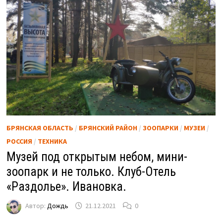
БРЯНСКАЯ ОБЛАСТЬ
/
БРЯНСКИЙ РАЙОН
/
ЗООПАРКИ
/
МУЗЕИ
/
РОССИЯ
/
ТЕХНИКА
Музей под открытым небом, мини-
зоопарк и не только. Клуб-Отель
«Раздолье». Ивановка.
Автор:
Дождь
21.12.2021
0