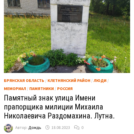
БРЯНСКАЯ ОБЛАСТЬ
/
КЛЕТНЯНСКИЙ РАЙОН
/
ЛЮДИ
/
МЕМОРИАЛ
/
ПАМЯТНИКИ
/
РОССИЯ
Памятный знак улица Имени
прапорщика милиции Михаила
Николаевича Раздомахина. Лутна.
Автор:
Дождь
18.08.2023
0