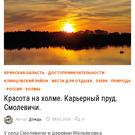
БРЯНСКАЯ ОБЛАСТЬ
/
ДОСТОПРИМЕЧАТЕЛЬНОСТИ
/
КЛИНЦОВСКИЙ РАЙОН
/
МЕСТА ДЛЯ ОТДЫХА
/
ОЗЕРА
/
ПРИРОДА
/
РОССИЯ
/
ХОЛМЫ
Красота на холме. Карьерный пруд.
Смолевичи.
Автор:
Дождь
09.02.2026
0
У села Смолевичи и деревни Мельяковка