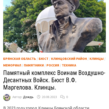
БРЯНСКАЯ ОБЛАСТЬ
/
БЮСТ
/
КЛИНЦОВСКИЙ РАЙОН
/
КЛИНЦЫ
/
МЕМОРИАЛ
/
ПАМЯТНИКИ
/
РОССИЯ
/
ТЕХНИКА
Памятный комплекс Воинам Воздушно-
Десантных Войск. Бюст В.Ф.
Маргелова. Клинцы.
Автор:
Дождь
20.08.2023
0
В 2023 году город Клинцы Брянской области