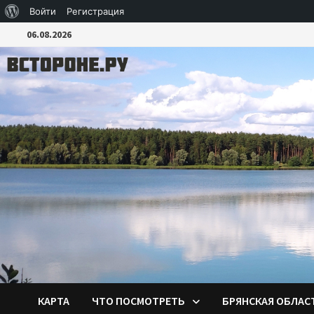
О
Войти
Регистрация
Перейти
WordPress
06.08.2026
к
содержимому
КАРТА
ЧТО ПОСМОТРЕТЬ
БРЯНСКАЯ ОБЛАС