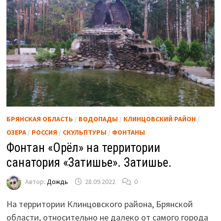
БРЯНСКАЯ ОБЛАСТЬ
/
ВОДОПАДЫ
/
КЛИНЦОВСКИЙ РАЙОН
/
ОЗЕРА
/
РОССИЯ
/
СКУЛЬПТУРЫ
/
ФОНТАНЫ
Фонтан «Орёл» на территории
санатория «Затишье». Затишье.
Автор:
Дождь
28.09.2022
0
На территории Клинцовского района, Брянской
области, относительно не далеко от самого города