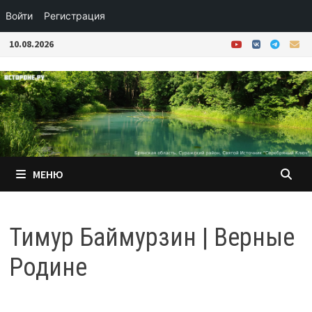
Войти
Регистрация
Перейти
10.08.2026
к
содержимому
МЕНЮ
Тимур Баймурзин | Верные
Родине