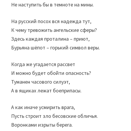
Не наступить бы в темноте на мины.
На русский посох вся надежда тут,
К чему тревожить ангельские сферы?
Здесь каждая проталина – приют,
Бурьяна шёпот – горький символ веры.
Когда же угадается рассвет
И можно будет обойти опасность?
Туманен часового силуэт,
А в ящиках лежат боеприпасы.
А как иначе усмирить врага,
Пусть строит зло бесовские обличья.
Воронками изрыты берега.